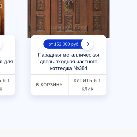
от 152 000 руб.
Парадная металлическая
Вхо
я для
дверь входная частного
коттеджа №384
В К
 В 1
КУПИТЬ В 1
В КОРЗИНУ
К
КЛИК