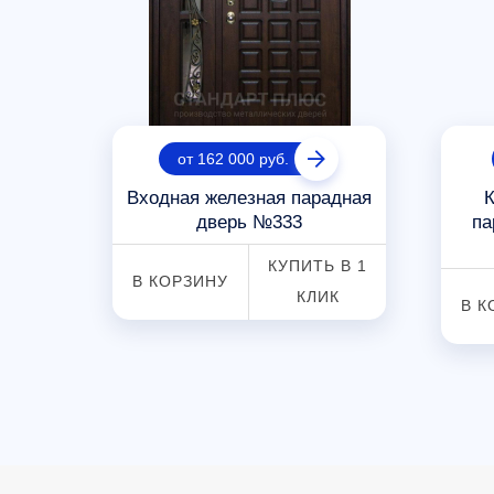
от 162 000 руб.
адная
Входная железная парадная
К
385
дверь №333
па
 В 1
КУПИТЬ В 1
В КОРЗИНУ
К
КЛИК
В К