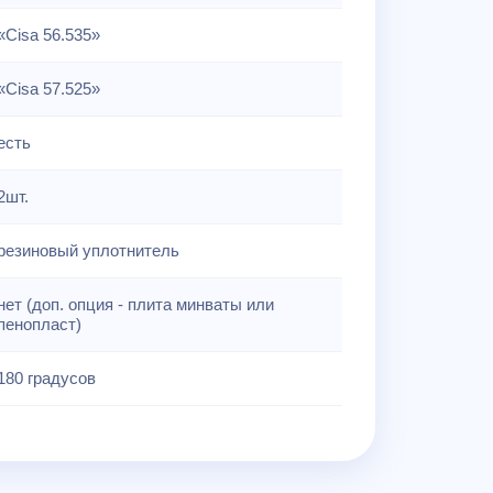
«Cisa 56.535»
«Cisa 57.525»
есть
2шт.
резиновый уплотнитель
нет (доп. опция - плита минваты или
пенопласт)
180 градусов