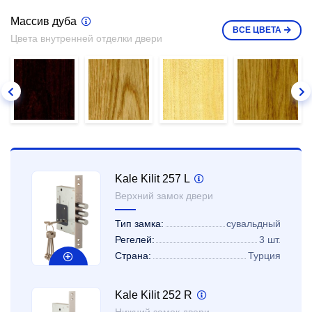
Массив дуба
ВСЕ
ЦВЕТА
Цвета внутренней отделки двери
Kale Kilit 257 L
Верхний замок двери
Тип замка:
сувальдный
Регелей:
3 шт.
Страна:
Турция
Kale Kilit 252 R