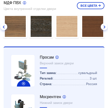
МДФ ПВХ
ВСЕ
ЦВЕТА
Цвета внутренней отделки двери
Просам
Верхний замок двери
Тип замка:
сувальдный
Регелей:
3 шт.
Страна:
Россия
Мосрентген
Нижний замок двери