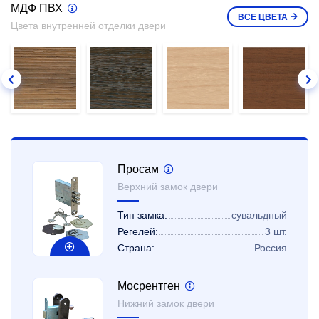
МДФ ПВХ
ВСЕ
ЦВЕТА
Цвета внутренней отделки двери
Просам
Верхний замок двери
Тип замка:
сувальдный
Регелей:
3 шт.
Страна:
Россия
Мосрентген
Нижний замок двери