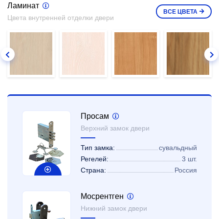
Ламинат
ВСЕ
ЦВЕТА
Цвета внутренней отделки двери
Просам
Верхний замок двери
Тип замка:
сувальдный
Регелей:
3 шт.
Страна:
Россия
Мосрентген
Нижний замок двери