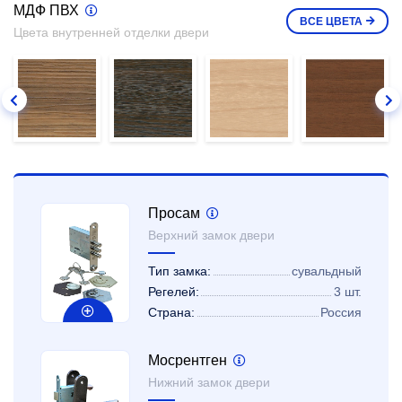
МДФ ПВХ
ВСЕ
ЦВЕТА
Цвета внутренней отделки двери
Просам
Верхний замок двери
Тип замка:
сувальдный
Регелей:
3 шт.
Страна:
Россия
Мосрентген
Нижний замок двери