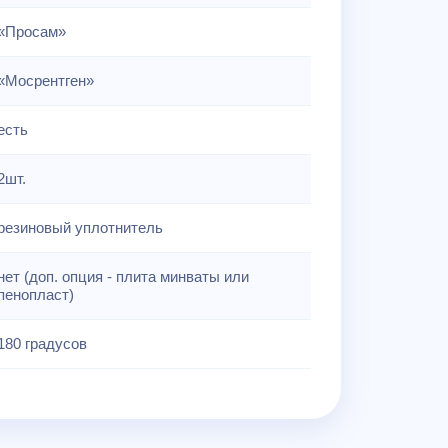
«Просам»
«Мосрентген»
есть
2шт.
резиновый уплотнитель
нет (доп. опция - плита минваты или
пенопласт)
180 градусов