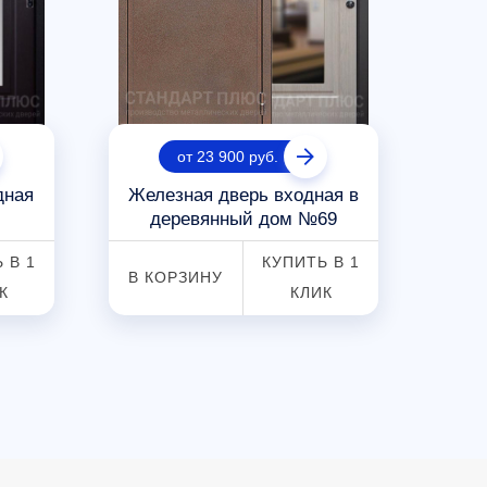
от 23 900 руб.
дная
Железная дверь входная в
Д
деревянный дом №69
 В 1
КУПИТЬ В 1
В КОРЗИНУ
В К
К
КЛИК