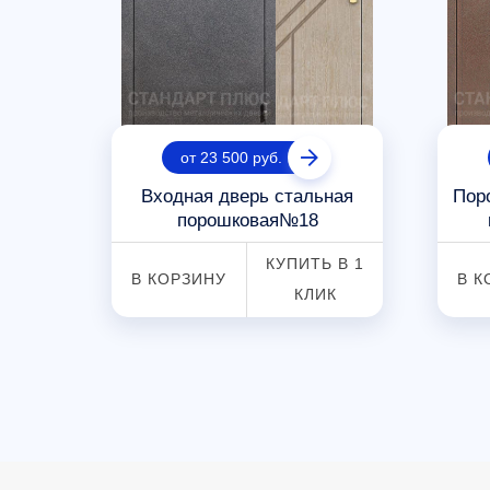
от 23 500 руб.
Входная дверь стальная
Пор
№166
порошковая№18
 В 1
КУПИТЬ В 1
В КОРЗИНУ
В К
К
КЛИК