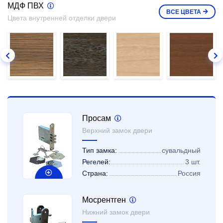
МДФ ПВХ
ВСЕ
ЦВЕТА
Цвета внутренней отделки двери
Просам
Верхний замок двери
Тип замка:
сувальдный
Регелей:
3 шт.
Страна:
Россия
Мосрентген
Нижний замок двери