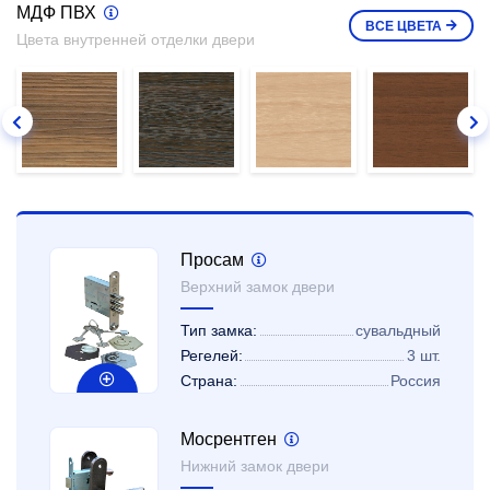
МДФ ПВХ
ВСЕ
ЦВЕТА
Цвета внутренней отделки двери
Просам
Верхний замок двери
Тип замка:
сувальдный
Регелей:
3 шт.
Страна:
Россия
Мосрентген
Нижний замок двери