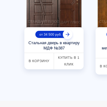
от 34 500 руб.
ная
Стальная дверь в квартиру
алом
МДФ №387
ме
КУПИТЬ В 1
В КОРЗИНУ
 В 1
КЛИК
В К
К