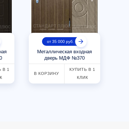
от 35 000 руб.
ная
Металлическая входная
Ква
0
дверь МДФ №370
 В 1
КУПИТЬ В 1
В КОРЗИНУ
В К
К
КЛИК