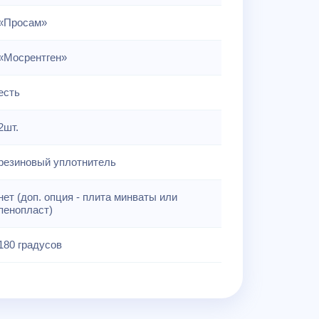
«Просам»
«Мосрентген»
есть
2шт.
резиновый уплотнитель
нет (доп. опция - плита минваты или
пенопласт)
180 градусов