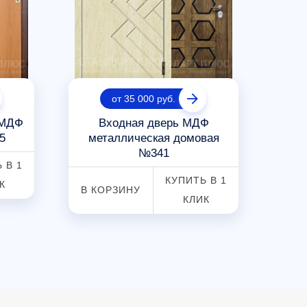
от 35 000 руб.
 МДФ
Входная дверь МДФ
Же
5
металлическая домовая
№341
 В 1
В К
КУПИТЬ В 1
К
В КОРЗИНУ
КЛИК