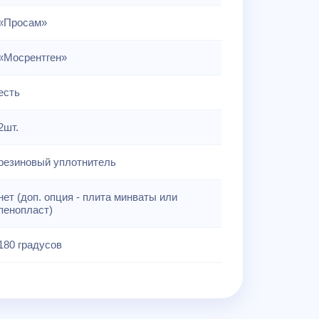
«Просам»
«Мосрентген»
есть
2шт.
резиновый уплотнитель
нет (доп. опция - плита минваты или
пенопласт)
180 градусов