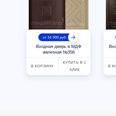
от 34 900 руб.
я
Входная дверь в МДФ
Вхо
60
железная №356
 В 1
КУПИТЬ В 1
В КОРЗИНУ
В К
К
КЛИК