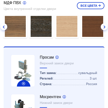
МДФ ПВХ
ВСЕ
ЦВЕТА
Цвета внутренней отделки двери
Просам
Верхний замок двери
Тип замка:
сувальдный
Регелей:
3 шт.
Страна:
Россия
Мосрентген
Нижний замок двери