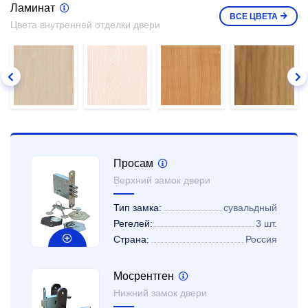
Ламинат
ВСЕ
ЦВЕТА
Цвета внутренней отделки двери
Просам
Верхний замок двери
Тип замка:
сувальдный
Регелей:
3 шт.
Страна:
Россия
Мосрентген
Нижний замок двери