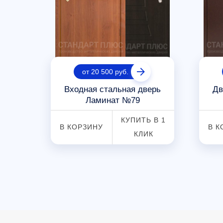
от 20 500 руб.
рь
Входная стальная дверь
Дв
Ламинат №79
 В 1
КУПИТЬ В 1
В КОРЗИНУ
В К
К
КЛИК