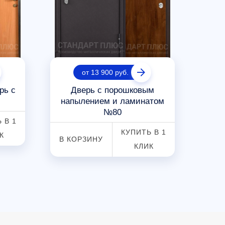
от 13 900 руб.
рь с
Дверь с порошковым
Вх
напылением и ламинатом
№80
 В 1
КУПИТЬ В 1
К
В КОРЗИНУ
В К
КЛИК