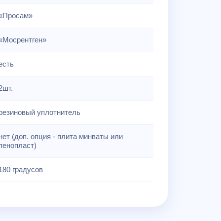
«Просам»
«Мосрентген»
есть
2шт.
резиновый уплотнитель
нет (доп. опция - плита минваты или
пенопласт)
180 градусов