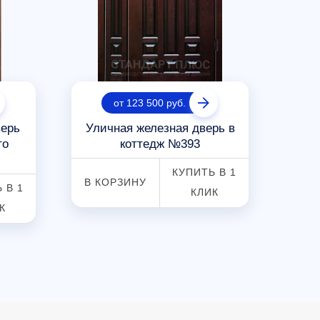
от 123 500 руб.
верь
Уличная железная дверь в
Вх
го
коттедж №393
КУПИТЬ В 1
В КОРЗИНУ
В К
 В 1
КЛИК
К