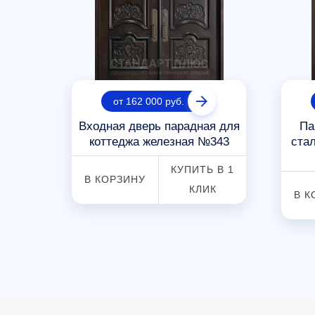
от 162 000 руб.
тедж
Входная дверь парадная для
Па
коттеджа железная №343
стал
 В 1
КУПИТЬ В 1
В КОРЗИНУ
К
КЛИК
В К