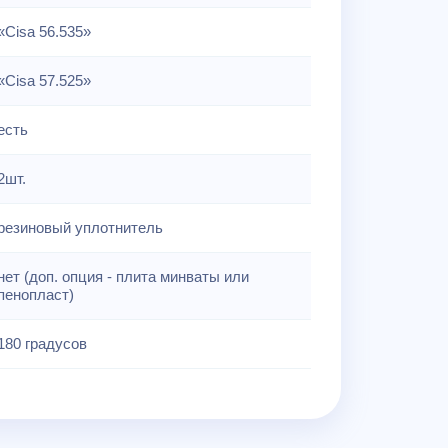
«Cisa 56.535»
«Cisa 57.525»
есть
2шт.
резиновый уплотнитель
нет (доп. опция - плита минваты или
пенопласт)
180 градусов