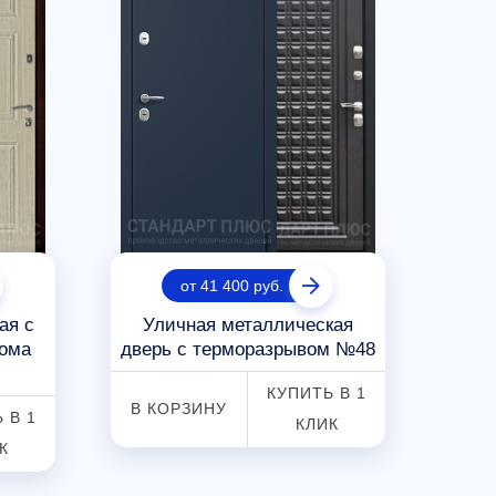
от 41 400 руб.
ая с
Уличная металлическая
Дом
ома
дверь с терморазрывом №48
две
КУПИТЬ В 1
В КОРЗИНУ
В К
 В 1
КЛИК
К