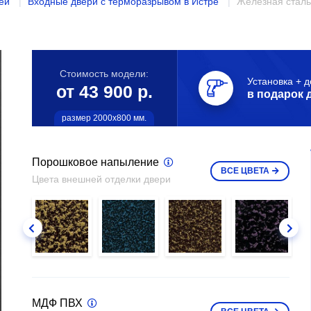
ей
Входные двери с терморазрывом в Истре
Железная сталь
Стоимость модели:
Установка + д
от 43 900 р.
в подарок 
размер 2000х800 мм.
Порошковое напыление
ВСЕ
ЦВЕТА
Цвета внешней отделки двери
МДФ ПВХ