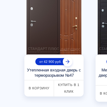
от 42 900 руб.
езная
Утепленная входная дверь с
Ме
терморазрывом №47
две
4
КУПИТЬ В 1
В КОРЗИНУ
 В 1
КЛИК
В К
К