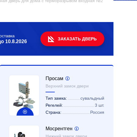
ная дверь для дома с терморазрывом входная №2
оставка
ЗАКАЗАТЬ ДВЕРЬ
до
10.8.2026
Просам
Верхний замок двери
Тип замка:
сувальдный
Регелей:
3 шт.
Страна:
Россия
Мосрентген
Нижний замок двери