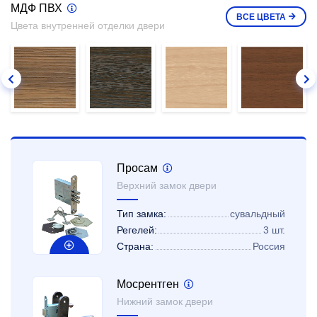
МДФ ПВХ
ВСЕ
ЦВЕТА
Цвета внутренней отделки двери
Просам
Верхний замок двери
Тип замка:
сувальдный
Регелей:
3 шт.
Страна:
Россия
Мосрентген
Нижний замок двери