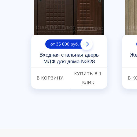
от 35 000 руб.
ерь
Входная стальная дверь
Же
МДФ для дома №328
 В 1
КУПИТЬ В 1
В КОРЗИНУ
В К
К
КЛИК