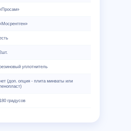
«Просам»
«Мосрентген»
есть
2шт.
резиновый уплотнитель
нет (доп. опция - плита минваты или
пенопласт)
180 градусов