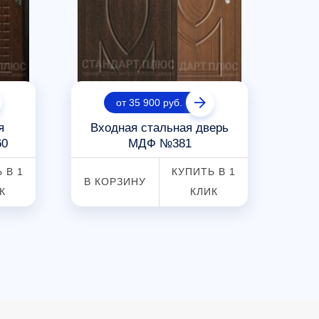
от 35 900 руб.
я
Входная стальная дверь
Вход
60
МДФ №381
 В 1
КУПИТЬ В 1
В КОРЗИНУ
В К
К
КЛИК