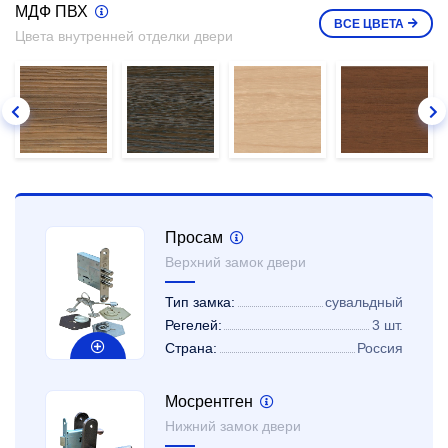
МДФ ПВХ
ВСЕ
ЦВЕТА
Цвета внутренней отделки двери
Просам
Верхний замок двери
Тип замка:
сувальдный
Регелей:
3 шт.
Страна:
Россия
Мосрентген
Нижний замок двери