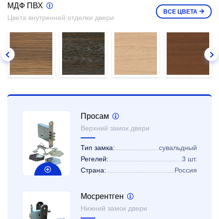
МДФ ПВХ
ВСЕ
ЦВЕТА
Цвета внутренней отделки двери
Просам
Верхний замок двери
Тип замка:
сувальдный
Регелей:
3 шт.
Страна:
Россия
Мосрентген
Нижний замок двери