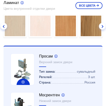
Ламинат
ВСЕ
ЦВЕТА
Цвета внутренней отделки двери
Просам
Верхний замок двери
Тип замка:
сувальдный
Регелей:
3 шт.
Страна:
Россия
Мосрентген
Нижний замок двери