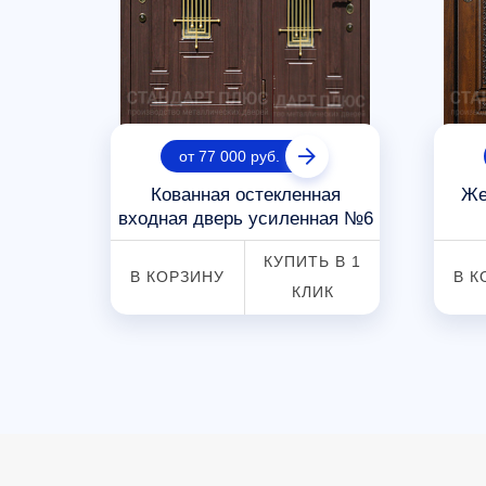
от 77 000 руб.
й №18
Кованная остекленная
Же
входная дверь усиленная №6
 В 1
КУПИТЬ В 1
В КОРЗИНУ
В К
К
КЛИК