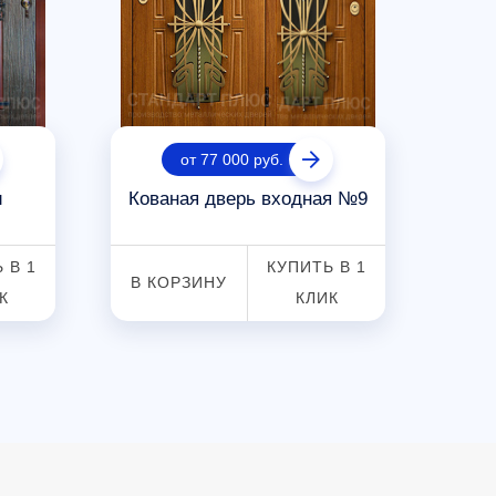
от 77 000 руб.
и
Кованая дверь входная №9
Ме
 В 1
КУПИТЬ В 1
В КОРЗИНУ
В К
К
КЛИК