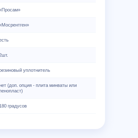
«Просам»
«Мосрентген»
есть
2шт.
резиновый уплотнитель
нет (доп. опция - плита минваты или
пенопласт)
180 градусов